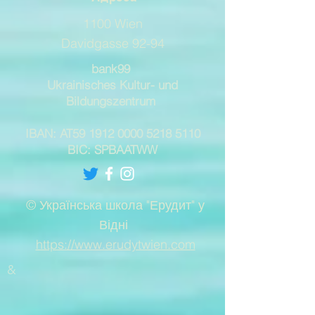
1100 Wien
Davidgasse 92-94
bank99
Ukrainisches Kultur- und
Bildungszentrum
IBAN: AT59
1912 0000 5218 5110
BIC: SPBAATWW
© Українська школа "Ерудит" у
Відні
https://www.erudytwien.com
&