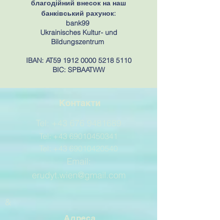
благодійний внесок на наш
банківський рахунок:
bank99
Ukrainisches Kultur- und
Bildungszentrum
IBAN: AT59
1912 0000 5218 5110
BIC: SPBAATWW
Контакти
Tel:
+43 676 9481689
Tel:
+43 69010450341
Tel:
+43 69010420540
Email:
erudyt.wien@gmail.com
&
Адреса