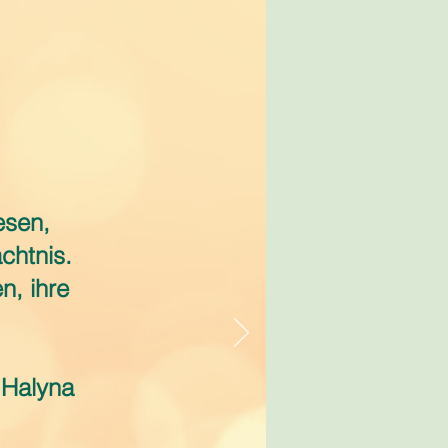
esen,
chtnis.
n, ihre
 Halyna