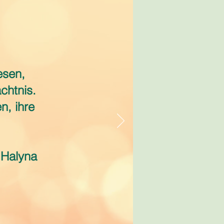
esen,
chtnis.
n, ihre
 Halyna