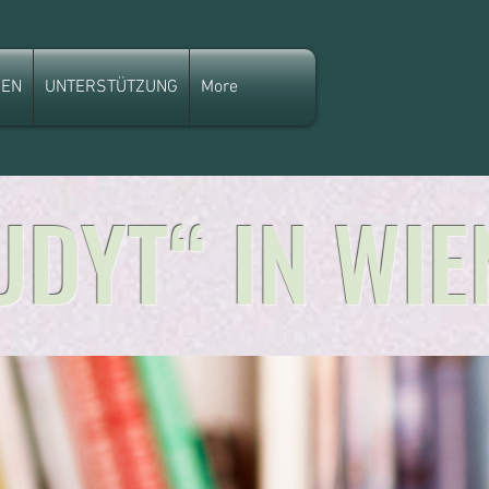
GEN
UNTERSTÜTZUNG
More
DYT“ IN WIE