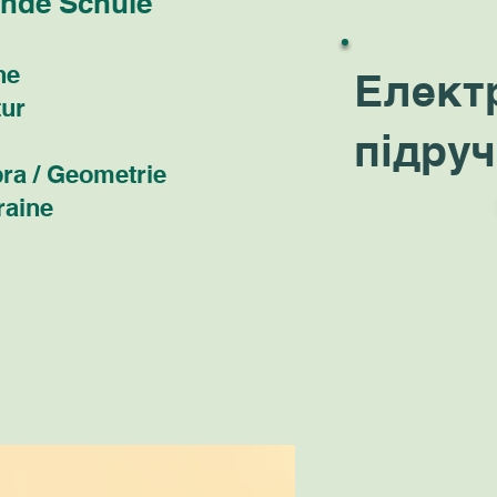
ende Schule
he
Елект
tur
підру
ra / Geometrie
raine