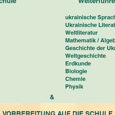
chule
Weiterführ
ukrainische Sprac
Ukrainische Litera
Weltliteratur
Mathematik / Algeb
Geschichte der Uk
Weltgeschichte
Erdkunde
Biologie
Chemie
Physik
&
VORBEREITUNG AUF DIE SCHULE